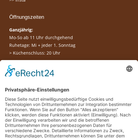
Öffnungszeiten
Ganzjährig:
Mo-So ab 11 Uhr durchgehend
Ruhetage: Mi + jeder 1. Sonntag
> Küchenschluss: 20 Uhr
Wir benötigen Ihre Zustimmung, um
den Google Maps-Service zu laden!
Wir verwenden einen Service eines
Drittanbieters, um Karteninhalte einzubetten.
Dieser Service kann Daten zu Ihren Aktivitäten
sammeln. Bitte lesen Sie die Details durch und
stimmen Sie der Nutzung des Service zu, um
diese Karte anzuzeigen.