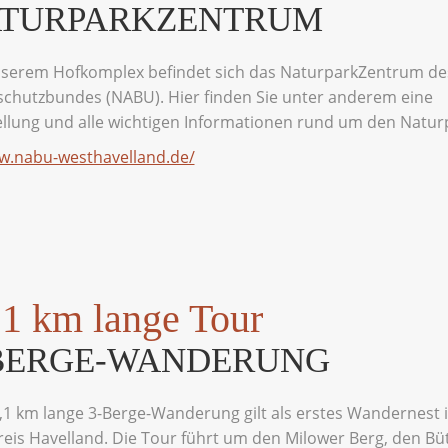
TURPARKZENTRUM
nserem Hofkomplex befindet sich das NaturparkZentrum de
chutzbundes (NABU). Hier finden Sie unter anderem eine
llung und alle wichtigen Informationen rund um den Natur
w.nabu-westhavelland.de/
,1 km lange Tour
BERGE-WANDERUNG
,1 km lange 3-Berge-Wanderung gilt als erstes Wandernest 
eis Havelland. Die Tour führt um den Milower Berg, den Bü