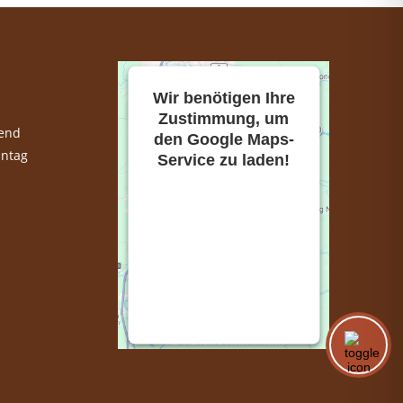
Wir benötigen Ihre
Zustimmung, um
end
den Google Maps-
nntag
Service zu laden!
Wir verwenden einen
Service eines
Drittanbieters, um
Karteninhalte
einzubetten. Dieser
Service kann Daten zu
Ihren Aktivitäten
sammeln. Bitte lesen Sie
die Details durch und
stimmen Sie der
Nutzung des Service zu,
um diese Karte