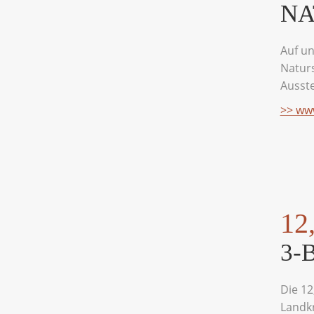
NA
Auf u
Naturs
Ausste
>> ww
12
3-
Die 12
Landkr