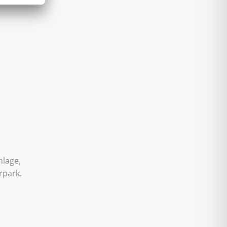
nlage,
rpark.