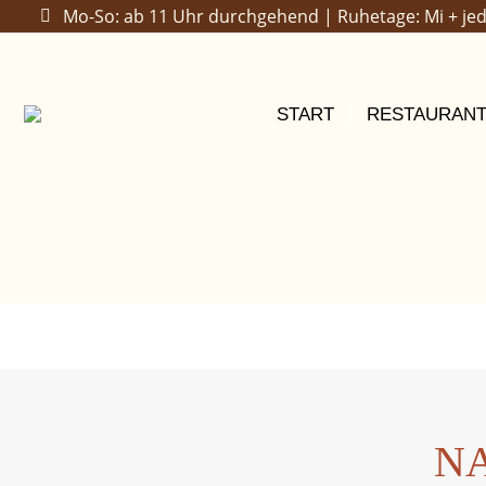
Mo-So: ab 11 Uhr durchgehend | Ruhetage: Mi + jed
START
RESTAURAN
N