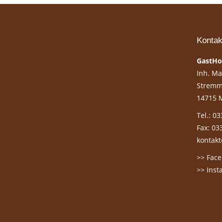
Kontak
GastHo
Inh. Ma
Stremm
14715 M
Tel.: 0
Fax: 03
kontak
>> Fac
>> Inst