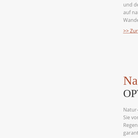
und de
auf na
Wande
>> Zu
Na
OP
Natur-
Sie vo
Regenb
garant