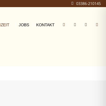
03386-210145
IZEIT
JOBS
KONTAKT