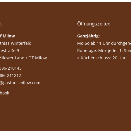
t
Öffnungszeiten
f Milow
Ganzjährig:
thias Winterfeld
Mo-So ab 11 Uhr durchgeh
estraße 9
Ruhetage: Mi + jeder 1. So
ilower Land / OT Milow
> Küchenschluss: 20 Uhr
3386-210145
386-211212
t@gasthof-milow.com
ebook
a