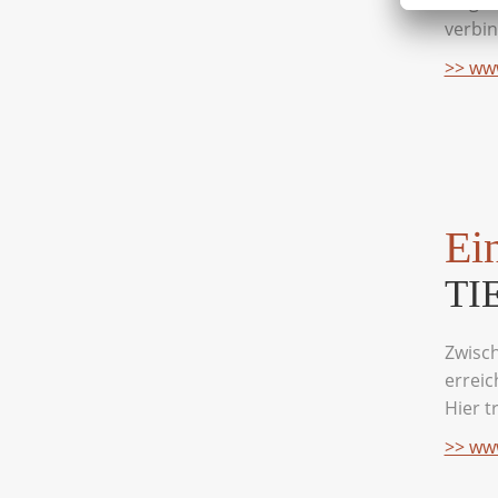
Flugze
verbin
>> www
Ei
TI
Zwisch
erreic
Hier t
>> www