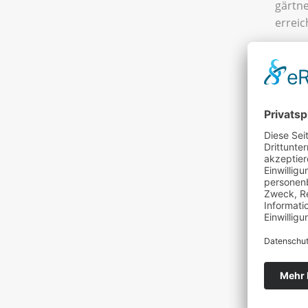
gärtne
erreic
>> ww
La
ST
In Stö
heißt 
welche
m kurz
Guinne