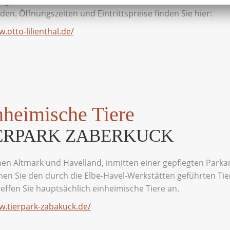
ugs mit einem Besuch in dem Lilienthal-Centrum in Stölln
den. Öffnungszeiten und Eintrittspreise finden Sie hier:
.otto-lilienthal.de/
nheimische Tiere
ERPARK ZABERKUCK
en Altmark und Havelland, inmitten einer gepflegten Parka
hen Sie den durch die Elbe-Havel-Werkstätten geführten Tie
reffen Sie hauptsächlich einheimische Tiere an.
.tierpark-zabakuck.de/