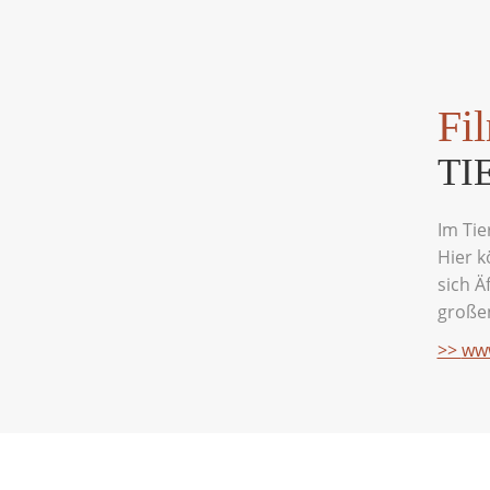
Fi
TI
Im Tie
Hier k
sich Ä
großen
>>
ww