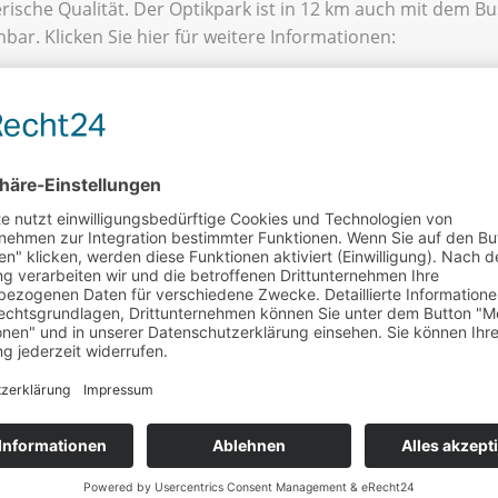
rische Qualität. Der Optikpark ist in 12 km auch mit dem Bu
hbar. Klicken Sie hier für weitere Informationen:
w.optikpark-rathenow.de/
dy Agnes und mehr
ÖLLN MIT OTTO LILIENTH
lln können Sie sich die „Lady Agnes“ von innen anschauen. S
das ausgemusterte Flugzeit IL 62 der ehemaligen Interflug,
s zu Ehren des Flugpioniers Otto Lilienthal 1989 auf dem n
en Segelflugplatz am Gollenberg landete. Diese Leistung ka
ssbuch der Rekorde. Sie können Ihren Aufenthalt an Bord 