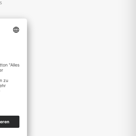
s
AL
o
ur 860
m ins
des